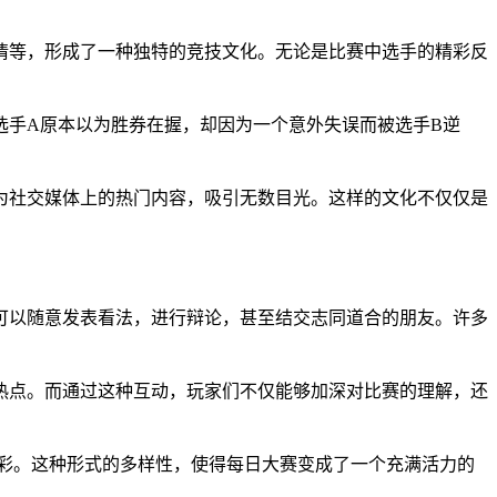
情等，形成了一种独特的竞技文化。无论是比赛中选手的精彩反
选手A原本以为胜券在握，却因为一个意外失误而被选手B逆
为社交媒体上的热门内容，吸引无数目光。这样的文化不仅仅是
可以随意发表看法，进行辩论，甚至结交志同道合的朋友。许多
热点。而通过这种互动，玩家们不仅能够加深对比赛的理解，还
的色彩。这种形式的多样性，使得每日大赛变成了一个充满活力的