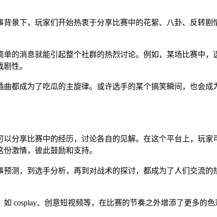
事背景下，玩家们开始热衷于分享比赛中的花絮、八卦、反转剧
。
简单的消息就能引起整个社群的热烈讨论。例如，某场比赛中，
戏剧性。
插曲都成为了吃瓜的主旋律。或许选手的某个搞笑瞬间，也会成
可以分享比赛中的经历，讨论各自的见解。在这个平台上，玩家
这份激情，彼此鼓励和支持。
事预测，到选手分析，再到对战术的探讨，都成为了人们交流的
 cosplay、创意短视频等，在比赛的节奏之外增添了更多