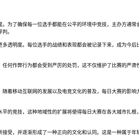
度。为了确保每一位选手都能在公平的环境中竞技，主办方通常
评判。
更多透明度。每位选手的战绩和表现都会被记录下来，成为今后
，任何作弊行为都会受到严厉的处罚，这不仅维护了比赛的严肃
。随着移动互联网的发展以及电竞文化的普及，每日大赛的影响
。
水平的竞技，这种地域性的扩展将使得每日大赛在各大城市扎根
所接受，并逐渐形成了一种正向的文化和认同。这是一种属于年