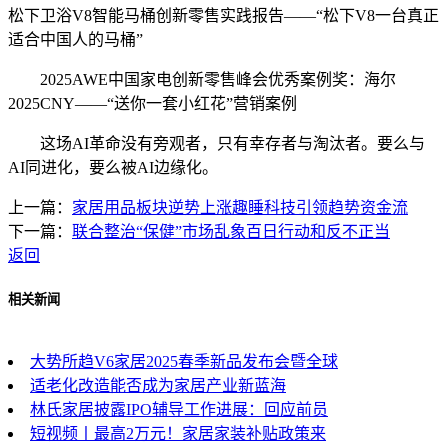
松下卫浴V8智能马桶创新零售实践报告——“松下V8一台真正
适合中国人的马桶”
2025AWE中国家电创新零售峰会优秀案例奖：海尔
2025CNY——“送你一套小红花”营销案例
这场AI革命没有旁观者，只有幸存者与淘汰者。要么与
AI同进化，要么被AI边缘化。
上一篇：
家居用品板块逆势上涨趣睡科技引领趋势资金流
下一篇：
联合整治“保健”市场乱象百日行动和反不正当
返回
相关新闻
大势所趋V6家居2025春季新品发布会暨全球
适老化改造能否成为家居产业新蓝海
林氏家居披露IPO辅导工作进展：回应前员
短视频丨最高2万元！家居家装补贴政策来