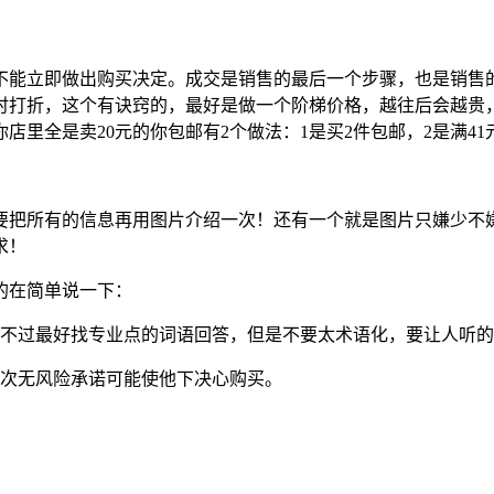
能立即做出购买决定。成交是销售的最后一个步骤，也是销售的
时打折，这个有诀窍的，最好是做一个阶梯价格，越往后会越贵
里全是卖20元的你包邮有2个做法：1是买2件包邮，2是满4
把所有的信息再用图片介绍一次！还有一个就是图片只嫌少不嫌
求！
的在简单说一下：
，不过最好找专业点的词语回答，但是不要太术语化，要让人听
再次无风险承诺可能使他下决心购买。